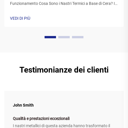
Funzionamento Cosa Sono i Nastri Termici a Base di Cera? I
nastri termici realizzati con cera sono generalmente costituiti
da una base di poliestere ricoperta da una speciale
VEDI DI PIÙ
formulazione di inchiostro a base di cera. Mentre la
stampante il...
Testimonianze dei clienti
John Smith
Qualità e prestazioni eccezionali
I nastri metallici di questa azienda hanno trasformato il