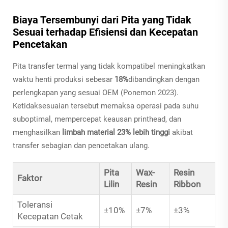
Biaya Tersembunyi dari Pita yang Tidak
Sesuai terhadap Efisiensi dan Kecepatan
Pencetakan
Pita transfer termal yang tidak kompatibel meningkatkan
waktu henti produksi sebesar
18%
dibandingkan dengan
perlengkapan yang sesuai OEM (Ponemon 2023).
Ketidaksesuaian tersebut memaksa operasi pada suhu
suboptimal, mempercepat keausan printhead, dan
menghasilkan
limbah material 23% lebih tinggi
akibat
transfer sebagian dan pencetakan ulang.
Pita
Wax-
Resin
Faktor
Lilin
Resin
Ribbon
Toleransi
±10%
±7%
±3%
Kecepatan Cetak