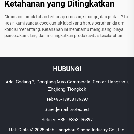
Ketahanan yang Ditingkatkan
Dirancang untuk tahan terhadap goresan, smudge, dan pudar, Pita
Resin kami sangat cocok untuk label yang harus bertahan dalam
kondisi menantang. Ketahanan ini membantu mengurangi biaya
pencetakan ulang dan meningkatkan produktivitas keseluruhan.
HUBUNGI
Add: Gedung 2, Dongfang Mao Commercial Center, Hangzhou,
Zhejiang, Tiongkok
Tel:
+86-18858136397
Surel:
[email protected]
Seluler:
+86-18858136397
Hak Cipta © 2025 oleh Hangzhou Sinoco Industry Co., Ltd.