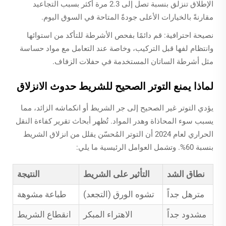
الإطلاق تنزلق بنسبة تصل إلى 2.3 مرة أكثر بسبب التجاعيد
مقارنةً بالخيارات الأعلى جودةً المتاحة في السوق اليوم.
نصيحة احترافية: قم دائمًا بفحص الأشرطة للتأكد من استوائها
وانتظام لفها قبل التركيب، وخاصة عند التعامل مع مواد حساسة
مثل أشرطة الساتان المستخدمة في حفلات الزفاف.
لماذا يمنع التوتر الصحيح للشريط حدوث الانزلاق
يؤدي التوتر غير الصحيح إلى جر الشريط أو انكماشه الزائد، مما
يسبب سوء المحاذاة وهدر المواد. تُظهر أبحاث تقرير كفاءة النقل
الحراري لعام 2024 أن التوتر المُحسّن يقلل من انزلاق الشريط
بنسبة 60%. وتشمل العوامل الرئيسية ما يلي:
نطاق الشد
التأثير على الشريط
النتيجة
مترهل جداً
تشوه الورق (التجعد)
طباعة مشوهة
مشدود جداً
الاهتراء المبكر
انقطاع الشريط