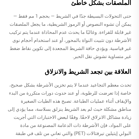
الملصقات بشكل خاطئ
حتى التحولات البسيطة جدًا في الشريط — بحجم 1 مم فقط —
يمكن أن تشوه النصوص أو الرموز الشريطية، ما يجعل الملصقات
غير قابلة للقراءة. وغالبًا ما يحدث عدم المحاذاة عندما يتم تركيب
الأشرطة دون تثبيت النواة بالمحور، أو عند استخدام أحجام نوى
غير قياسية. ويؤدي حافة الشريط المجعدة إلى تكوين نقاط ضغط
غير متساوية تشوش نقل الحبر.
العلاقة بين تجعد الشريط والانزلاق
تحدث معظم التجاعيد عندما لا يتم تخزين الأشرطة بشكل صحيح،
خاصة إذا تعرضت للرطوبة، أو عند حدوث دورات متكررة من البدء
والإيقاف أثناء عمليات الطباعة. تصبح هذه الطيات الصغيرة
مناطق مشكلة حيث لم يعد الشريط ينزلق بسلاسة، مما يؤدي إلى
زيادة مشاكل الانزلاق لاحقًا. وفقًا لبعض الاختبارات التي أجريت
على المواد، فإن الأشرطة ذات الدعامة المصنوعة من مادة
البولي إيثيلين تيرفثالات (PET) والتي تعاني من تلف في طبقة