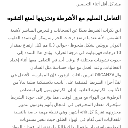
مشاكل أقل أثناء التحضير.
التعامل السليم مع الأشرطة وتخزينها لمنع التشوه
ابقِ بكرات الشريط بعيدًا عن السخانات والتعرض المباشر لأشعة
الشمس، لأنه عندما ترتفع درجات الحرارة، يمكن أن تتمدد القلوب
البولي بروبلين بشكل ملحوظ - حوالي 0.3 مم لكل ارتفاع بمقدار
10 درجات فهرنهايت في درجة الحرارة. يؤدي هذا التمدد إلى
حدوث تشوهات مختلفة لا يرغب أحد في التعامل معها أثناء إعداد
الفعاليات. وعند العمل مع مواد حساسة مثل الساتان
والORGANZA لتزيين باقات الزهور، فإن الممارسة الأفضل هي
لفّ أجزاء الشريط المتبقية على أنابيب بلاستيكية صلبة بدلاً من
الأنابيب الكرتونية العادية. إذ إن الكرتون يميل إلى امتصاص
الرطوبة من الهواء مع مرور الوقت، مما يؤثر على جودة الشريط.
سيُخبرك معظم المحترفين في المجال بأنهم يقومون بتدوير
مخزونهم تقريبًا كل ثلاثة أشهر، وهي نقطة مهمة خاصة بالنسبة
للفعاليات التي تُقام في الهواء الطلق حيث تتغير مستويات
الرطوبة باستمرار. وإهمال ذلك غالبًا ما يؤدي إلى فقدان المواد