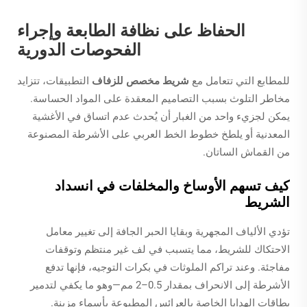
الحفاظ على نظافة الطابعة وإجراء
الفحوصات الدورية
للمطابع التي تتعامل مع
شريط مخصص للزفاف
التطبيقات، تتزايد
مخاطر التلوث بسبب التصاميم المعقدة على المواد الحساسة.
يمكن لجزيء واحد من الغبار أن يُحدث عدم اتساق في الأغشية
المعدنية أو يلطخ خطوط الخط العربي على الأشرطة المصنوعة
من القماش الساتان.
كيف تسهم الأوساخ والمخلفات في انسداد
الشريط
تؤدي الألياف المجهرية وبقايا الحبر الجافة إلى تغيير معامل
الاحتكاك للشريط، مما يتسبب في لف غير منتظم وتوقفات
مفاجئة. وعند تراكم الملوثات في بكرات التوجيه، فإنها تدفع
الأشرطة إلى الانحراف بمقدار 0.5–2 مم—وهو ما يكفي لتدمير
بطاقات الهدايا الخاصة بالعرائس المطبوعة بأسماء مزينة.