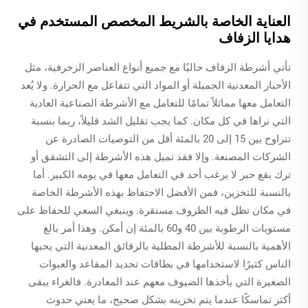
العناية الخاصة بالشريط المخصص المستخدم في
هدايا الزفاف
تأتي أشرطة الزفاف حاليًا مع جميع أنواع العناصر الزخرفية، مثل
الأحبار المعدنية الجميلة أو المواد التي تتفاعل مع الحرارة. ولا يُعد
التعامل معها مماثلاً تمامًا للتعامل مع الأشرطة الصناعية العادية
التي نراها في كل مكان. كما يجب تقليل الشد قليلاً، ربما بنسبة
تتراوح بين 15 إلى 20 بالمئة أقل من التوصيات الصادرة عن
الشركات المصنعة. وإلا فقد تميل هذه الأشرطة إلى التشقق أو
ترك بقع حبر لا يرغب أحد في التعامل معها في يومه الكبير. أما
بالنسبة للتخزين، فمن الأفضل الاحتفاظ بهذه الأشرطة الخاصة
في مكان تظل فيه الظروف مستقرة. وينبغي السعي للحفاظ على
مستويات الرطوبة بين 40 و60 بالمئة إن أمكن. وهذا أمر بالغ
الأهمية بالنسبة للأشرطة المطلية بالرقائق المعدنية التي يحبها
الناس كثيرًا لاستخدامها في بطاقات تحديد المقاعد والعبوات
الصغيرة التي يأخذها الضيوف معهم عند المغادرة. فالغراء يبقى
أكثر تماسكًا عندما يتم تخزينه بشكل صحيح، ما يعني حدوث