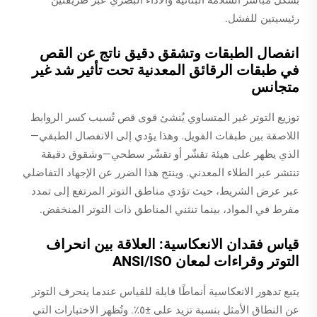
رئيسيتين للفشل.
انفصال الطبقات وتشقق دقيق ناتج عن القص
في طبقات الرقائق المعدنية تحت تأثير شد غير
متجانس
توزيع التوتر غير المتساوي يُنشئ قوى قص تُسبب كسر الروابط
اللاصقة بين طبقات الفويل. وهذا يؤدي إلى الانفصال الطبقي—
الذي يظهر على هيئة تقشّر أو تقشّر سطحي—وشقوق دقيقة
تنتشر عبر الطلاء المعدني. وينتج هذا الضرر عن الإجهاد التفاضلي
عبر عرض الشريط، حيث تؤدي مناطق التوتر المرتفع إلى تمدد
مفرط في المواد، بينما تنثني المناطق ذات التوتر المنخفض.
قياس فقدان الانعكاسية: العلاقة بين انحراف
التوتر وقراءات لمعان ANSI/ISO
يتبع تدهور الانعكاسية أنماطًا قابلة للقياس عندما ينحرف التوتر
عن النطاق الأمثل بنسبة تزيد على ±٥٪. وتُظهر الاختبارات التي