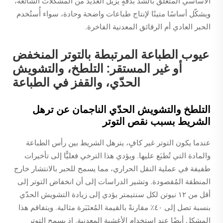
الأساسي المتعلق بالشد بدقةٍ يزيل العديد من المشكلات الشائعة،
ويشكّل أساسًا متينًا لإنتاج طباعات واضحة وحادة، سواء أُستُخدم
الحبر العادي أم الرقائق المعدنية الفاخرة.
عيوب الطباعة المرتبطة بالتوتر المنخفض
أو غير المستقر: التلطخ، والتشويش
الحدّي، والقفز في الطباعة
التلطخ والتشويش الحدّي الناجمان عن ترهل
الشريط بسبب نقص التوتر
عندما يكون التوتر غير كافٍ، يترهل الشريط بين رأس الطباعة
والمادة التي تُطبَع عليها. ويؤدي هذا الترخي فعليًّا إلى تأخيرات
طفيفة في عملية النقل الحراري، مما يسمح للحبر بالانتشار خارج
المنطقة المُقصودة. وتشير الدراسات إلى أن انخفاض التوتر إلى
أقل من ١٢ نيوتن لكل سنتيمتر يؤدي إلى زيادة التشويش الحدّي
بنسبة تصل إلى ٤٠٪ مقارنةً بالقيمة المُعتَبَرة مثالية. ويتفاقم هذا
المشكل أيضًا عند استخدام الأغشية المعدنية. إذ يسمح التوتر