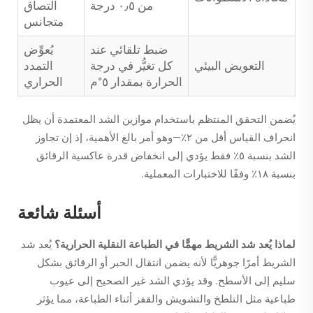
من ٠٫٥ درجة
التصاق
متجانس
ضبط تلقائي عند
يُعوِّض
التعويض البيئي
كل تغيُّر في درجة
التمدد
الحرارة بمقدار ٥°م
الحراري
يُضمن التحقق المنتظم باستخدام موازين الشد المعتمدة أن يظل
انحراف القياس أقل من ٢٪—وهو أمر بالغ الأهمية، إذ إن تجاوز
الشد بنسبة ٥٪ فقط يؤدي إلى انخفاض قدرة عاكسية الرقائق
بنسبة ١٨٪ وفقًا للاختبارات المعملية.
أسئلة شائعة
لماذا يُعد شد الشريط مهمًّا في الطباعة النقلية الحرارية؟
يُعد شد
الشريط أمرًا جوهريًّا لأنه يضمن انتقال الحبر أو الرقائق بشكل
سليم إلى الأسطح. وقد يؤدي الشد غير الصحيح إلى عيوب
طباعية مثل التلطخ والتشويش والقفز أثناء الطباعة، مما يؤثر