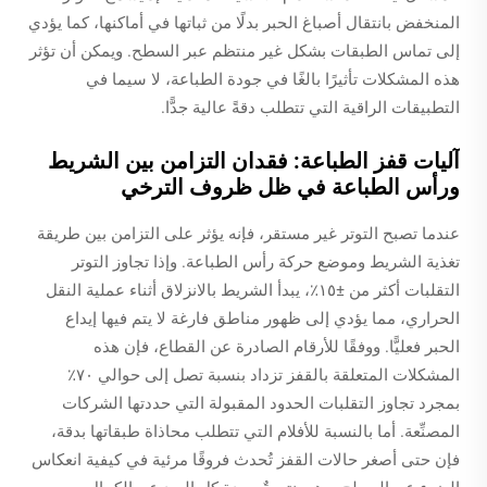
المنخفض بانتقال أصباغ الحبر بدلًا من ثباتها في أماكنها، كما يؤدي
إلى تماس الطبقات بشكل غير منتظم عبر السطح. ويمكن أن تؤثر
هذه المشكلات تأثيرًا بالغًا في جودة الطباعة، لا سيما في
التطبيقات الراقية التي تتطلب دقةً عالية جدًّا.
آليات قفز الطباعة: فقدان التزامن بين الشريط
ورأس الطباعة في ظل ظروف الترخي
عندما تصبح التوتر غير مستقر، فإنه يؤثر على التزامن بين طريقة
تغذية الشريط وموضع حركة رأس الطباعة. وإذا تجاوز التوتر
التقلبات أكثر من ±١٥٪، يبدأ الشريط بالانزلاق أثناء عملية النقل
الحراري، مما يؤدي إلى ظهور مناطق فارغة لا يتم فيها إيداع
الحبر فعليًّا. ووفقًا للأرقام الصادرة عن القطاع، فإن هذه
المشكلات المتعلقة بالقفز تزداد بنسبة تصل إلى حوالي ٧٠٪
بمجرد تجاوز التقلبات الحدود المقبولة التي حددتها الشركات
المصنِّعة. أما بالنسبة للأفلام التي تتطلب محاذاة طبقاتها بدقة،
فإن حتى أصغر حالات القفز تُحدث فروقًا مرئية في كيفية انعكاس