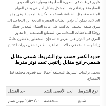
ظهور فراغات في الصورة المطبوعة وضبابية في النصوص
المطبوعة. ويتفاقم هذا المشكل بشكل أكبر في بعض المهام
المتخصصة، مثل الطباعة باستخدام الأغشية المعدنية. وفي هذه
الحالات، يمكن أن تؤدي الطيات الصغيرة الناتجة عن التجاعيد إلى
تمزق طبقة التغليف العاكسة على مادة الغشاء المعدني فعليًّا.
ووفقًا للملاحظات الميدانية من المصانع التصنيعية، إذا تجاوز
الفرق في التوتر عبر العرض ١٥٪، فإن المشغلين يلاحظون عادةً
زيادةً بنسبة ٨٠٪ في حالات التجاعيد الظاهرة خلال دورات الإنتاج.
حدود الكسر حسب نوع الشريط: شمعي مقابل
شمعي-راتنج مقابل راتنجي تحت توتر مفرط
تتحمل تركيبات الشريط المختلفة أحمال شد قصوى مختلفة قبل
الانقطاع:
نوع الشريط
الحد الأقصى للشد
حد الفشل
شمع
منخفضة
٢٫٠–٢٫٥ نيوتن/سم