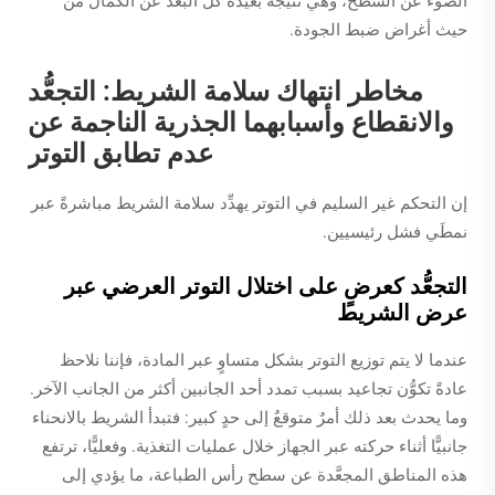
الضوء عن السطح، وهي نتيجةٌ بعيدة كل البعد عن الكمال من
حيث أغراض ضبط الجودة.
مخاطر انتهاك سلامة الشريط: التجعُّد
والانقطاع وأسبابهما الجذرية الناجمة عن
عدم تطابق التوتر
إن التحكم غير السليم في التوتر يهدِّد سلامة الشريط مباشرةً عبر
نمطَي فشل رئيسيين.
التجعُّد كعرضٍ على اختلال التوتر العرضي عبر
عرض الشريط
عندما لا يتم توزيع التوتر بشكل متساوٍ عبر المادة، فإننا نلاحظ
عادةً تكوُّن تجاعيد بسبب تمدد أحد الجانبين أكثر من الجانب الآخر.
وما يحدث بعد ذلك أمرٌ متوقعٌ إلى حدٍ كبير: فتبدأ الشريط بالانحناء
جانبيًّا أثناء حركته عبر الجهاز خلال عمليات التغذية. وفعليًّا، ترتفع
هذه المناطق المجعَّدة عن سطح رأس الطباعة، ما يؤدي إلى