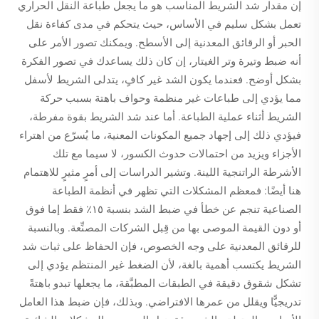
إن مقدار شد الشريط المناسب هو ما يجعل طباعة النقل الحراري
تعمل بشكل سليم في الأساس، حيث يتحكم في مدى كفاءة نقل
الحبر أو الرقائق المعدنية إلى الأسطح. ويمكنك تصور الأمر على
أنه ضبط وتيرة وتر الغيتار، إن كان ذلك يساعدك في تصور الفكرة
بشكل أوضح. فعندما يكون الشد غير كافٍ، يتدلى الشريط لأسفل
مما يؤدي إلى طباعات غير منظمة وحواف باهتة بسبب حركة
الشريط أثناء عملية الطباعة. أما عند شد الشريط بقوة مفرطة،
فيؤدي ذلك إلى إجهاد جميع المكونات المعنية، ما يُسرّع من اهتراء
الأجزاء ويزيد من احتمالات حدوث الكسور، لا سيما مع تلك
الأشرطة الراتنجية اللينة. وتشير الدراسات إلى أمرٍ مثيرٍ للاهتمام
هنا أيضًا: فمعظم المشكلات التي تظهر في أنظمة الطباعة
الصناعية تنجم عن خطأ في ضبط الشد بنسبة ١٥٪ فقط إما فوق
أو دون القيمة الموصى بها من قِبل الشركات المصنِّعة. وبالنسبة
للرقائق المعدنية على وجه الخصوص، فإن الحفاظ على ثبات شد
الشريط يكتسب أهمية بالغة، لأن الضغط غير المنتظم يؤدي إلى
تشكل شقوق دقيقة في الطبقات المطبَّقة، ما يجعلها تبدو باهتةً
تدريجيًّا ويقلل من عمرها الافتراضي. وبذلك، فإن ضبط هذا العامل