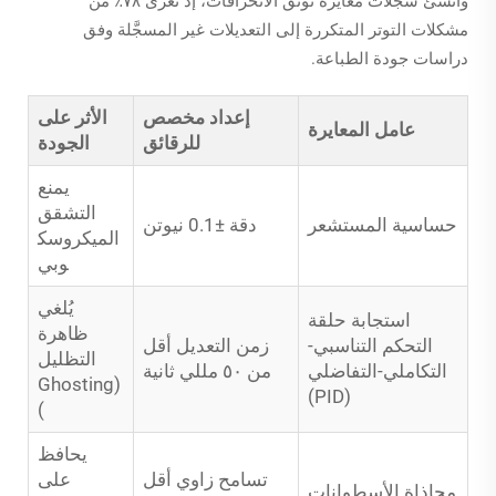
وأنشئ سجلات معايرة توثِّق الانحرافات، إذ تُعزى ٧٨٪ من
مشكلات التوتر المتكررة إلى التعديلات غير المسجَّلة وفق
دراسات جودة الطباعة.
إعداد مخصص
الأثر على
عامل المعايرة
للرقائق
الجودة
يمنع
التشقق
حساسية المستشعر
دقة ±0.1 نيوتن
الميكروسك
وبي
يُلغي
استجابة حلقة
ظاهرة
التحكم التناسبي-
زمن التعديل أقل
التظليل
التكاملي-التفاضلي
من ٥٠ مللي ثانية
(Ghosting
(PID)
)
يحافظ
تسامح زاوي أقل
على
محاذاة الأسطوانات