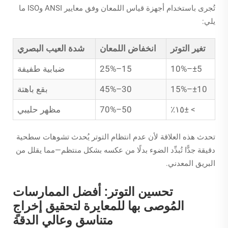
تُجرى باستخدام أجهزة قياس اللمعان وفق معايير ANSI وISO ما
يلي:
تغير التوتر
انخفاض اللمعان
شدة العيب البصري
±5–10%
15–25%
ضبابية طفيفة
±10–15%
30–45%
بقع باهتة
> ±١٥٪
50–70%
مظهر حليبي
تحدث هذه العلاقة لأن عدم انتظام التوتر يُحدث تشوهات سطحية
دقيقة جدًّا تُبدِّد الضوء بدلًا من عكسه بشكل منتظم—مما يقلل من
البريق المعدني.
تحسين التوتر: أفضل الممارسات
المُوصى بها للمعايرة لتحقيق إخراجٍ
متناسق وعالي الدقة