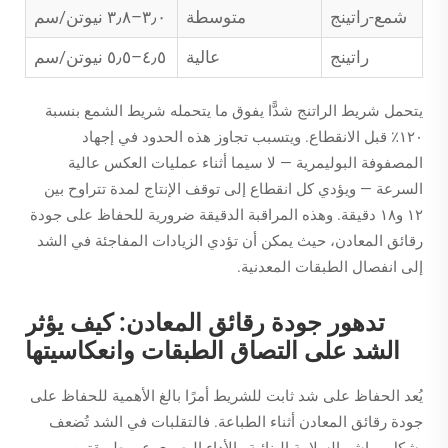
شمع-راتينج
متوسطة
٣٫٠–٣٫٨ نيوتن/سم
راتينج
عالية
٤٫٥–٥٫٥ نيوتن/سم
يتحمل شريط الراتنج شدًّا يفوق ما يتحمله شريط الشمع بنسبة
١٢٠٪ قبل الانقطاع. ويتسبب تجاوز هذه الحدود في إجهاد
المصفوفة البوليمرية — لا سيما أثناء عمليات العكس عالية
السرعة — ويؤدي كل انقطاع إلى توقف الإنتاج لمدة تتراوح بين
١٢ و١٨ دقيقة. وهذه المراقبة الدقيقة ضرورية للحفاظ على جودة
رقائق المعادن، حيث يمكن أن تؤدي الزيادات المفاجئة في الشد
إلى انفصال الطبقات المعدنية.
تدهور جودة رقائق المعادن: كيف يؤثر
الشد على التصاق الطبقات وانعكاسيتها
يُعد الحفاظ على شد ثابت للشريط أمرًا بالغ الأهمية للحفاظ على
جودة رقائق المعادن أثناء الطباعة. فالتقلبات في الشد تُضعف
بشكل مباشر السلامة البنائية والأداء البصري عبر طريقتين