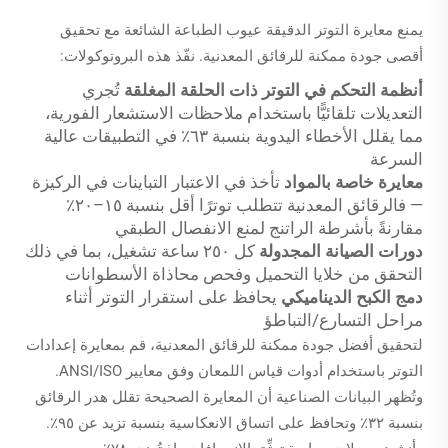
يمنع معايرة التوتر الدقيقة عيوب الطباعة الشائعة مع تحقيق
أقصى جودة ممكنة للرقائق المعدنية. نفّذ هذه البروتوكولات:
أنظمة التحكم في التوتر ذات الحلقة المغلقة
تُجري
التعديلات تلقائيًّا باستخدام ملاحظات الاستشعار الفورية،
مما يقلل الأخطاء اليدوية بنسبة ٦٣٪ في التطبيقات عالية
السرعة
معايرة خاصة بالمواد
تأخذ في الاعتبار التباينات في الركيزة
— فالرقائق المعدنية تتطلب توترًا أقل بنسبة ١٥–٢٠٪
مقارنةً بأشرطة الراتنج لمنع الانفصال الطبقي
دورات الصيانة المجدولة
كل ٢٥٠ ساعة تشغيل، بما في ذلك
التحقق من خلايا التحميل وفحص محاذاة الأسطوانات
دمج الكبح الديناميكي
يحافظ على استقرار التوتر أثناء
مراحل التسارع/التباطؤ
لتحقيق أفضل جودة ممكنة للرقائق المعدنية، قم بمعايرة إعدادات
التوتر باستخدام أدوات قياس اللمعان وفق معايير ANSI/ISO.
وتُظهر البيانات الصناعية أن المعايرة الصحيحة تقلل هدر الرقائق
بنسبة ٣٢٪ وتحافظ على اتساق الانعكاسية بنسبة تزيد عن ٩٥٪.