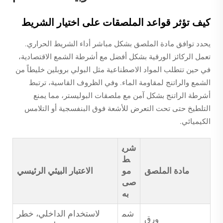
كيف تؤثر قواعد الملصقات على اختيار الشريط
يحدد توافق مادة الملصق بشكل مباشر أداء الشريط الحراري.
تعمل الركائز الورقية بشكل أفضل مع أشرطة الشمع الاقتصادية،
في حين تتطلب المواد الاصطناعية مثل البولي بروبلين خليطاً من
الشمع والراتنج لمقاومة الماء. وفي الظروف القاسية، ترتبط
أشرطة الراتنج بشكل آمن مع ملصقات البوليستر، مما يمنع
التلطيخ حتى تحت التعرض للأشعة فوق البنفسجية أو التلامس
الكيميائي.
شري
ط
مادة الملصق
مو
الاعتبار البيئي الرئيسي
صى
به
شم
لاستخدام الداخلي، خطر
ورق