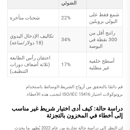
الضوئي
شمع فقط على
22%
شحنات متأخرة
البولي بروبلين
راتنج أقل من
تكاليف الإدخال اليدوي
300 نقطة في
34%
(18 دولار/ساعة)
البوصة
احتقان رأس الطابعة
أسطح خلفية
17%
(ثلاثة أضعاف دورات
غير مطلية
التنظيف)
قم دائمًا بالتحقق من أزواج الشريط-الوسائط باستخدام
بروتوكولات اختبار ISO/IEC 15416 لتجنب هذه الأخطاء.
دراسة حالة: كيف أدى اختيار شريط غير مناسب
إلى أخطاء في المخزون بالتجزئة
إن النظر إلى دراسة حالة تجارية من عام 2022 يُظهر ما يحدث