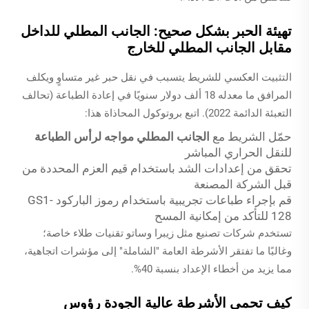
تهيئة الحبر بشكل صحيح: الجانب المطلي للداخل
مقابل الجانب المطلي للخارج
التثبيت العكسي للشريط يتسبب في نقل حبر غير متساوٍ ويكلف
المرافق ما معدله 18 ألف دولار سنويًا في إعادة الطباعة (تحالف
التعبئة الدائمة 2022). اتبع بروتوكول المحاذاة هذا:
حمّل الشريط مع
الجانب المطلي مواجه لرأس الطباعة
للنقل الحراري المباشر
تحقق من إعدادات الشد باستخدام قيم العزم المحددة من
قبل الشركة المصنعة
قم بإجراء طباعات تجريبية باستخدام رموز الباركود GS1-
128 للتأكد من إمكانية المسح
تستخدم شركات تصنيع مثل زيبرا وساتو تقنيات طلاء خاصة؛
وغالبًا ما تفتقر الأشرطة العامة "الشاملة" إلى مؤشرات اتجاهية،
مما يزيد من أخطاء الإعداد بنسبة 40%.
كيف تحمي الأشرطة عالية الجودة رؤوس