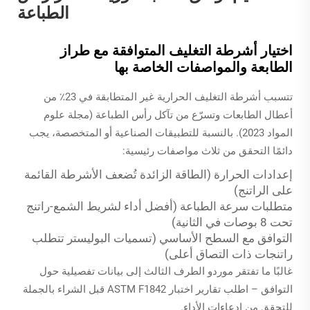
الطباعة
اختيار أشرطة التغليف المتوافقة مع طراز
الطابعة والمواصفات الخاصة بها
تتسبب أشرطة التغليف الحرارية غير المتطابقة في 23٪ من
أعطال الطابعات وتسرّع من تآكل رأس الطباعة (مجلة علوم
المواد 2023). بالنسبة للتطبيقات الصناعية أو المتخصصة، يجب
دائمًا التحقق من ثلاث مواصفات رئيسية:
إعدادات الحرارة (الطاقة الزائدة تُضعف الأشرطة القائمة
على الراتنج)
متطلبات سرعة الطباعة (أفضل أداء لشريط الشمع-راتنج
تحت 8 بوصات في الثانية)
التوافق مع السطح الأساسي (تسميات البوليستر تتطلب
راتنجات ذات التصاق أعلى)
غالبًا ما تفتقر موردو الطرف الثالث إلى بيانات تفصيلية حول
التوافق – اطلب تقارير اختبار ASTM F1842 قبل الشراء بالجملة
للتحقق من ادعاءات الأداء.