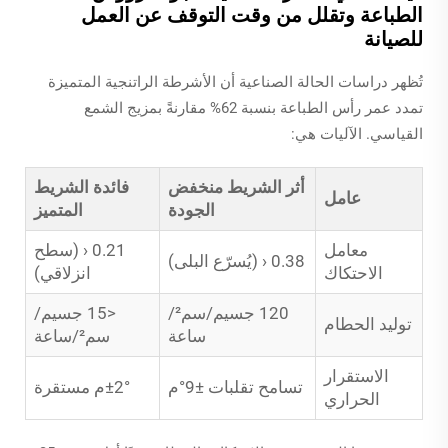
الطباعة وتقلل من وقت التوقف عن العمل
للصيانة
تُظهر دراسات الحالة الصناعية أن الأشرطة الراتنجية المتميزة
تمدد عمر رأس الطباعة بنسبة 62% مقارنةً بمزيج الشمع
القياسي. الآليات هي:
أثر الشريط منخفض
فائدة الشريط
عامل
الجودة
المتميز
معامل
0.21 ‹ (سطح
0.38 ‹ (يُسرّع البلى)
الاحتكاك
انزلاقي)
120 جسيم/سم²/
<15 جسيم/
توليد الحطام
ساعة
سم²/ساعة
الاستقرار
تسامح تقلبات ±9°م
±2°م مستقرة
الحراري