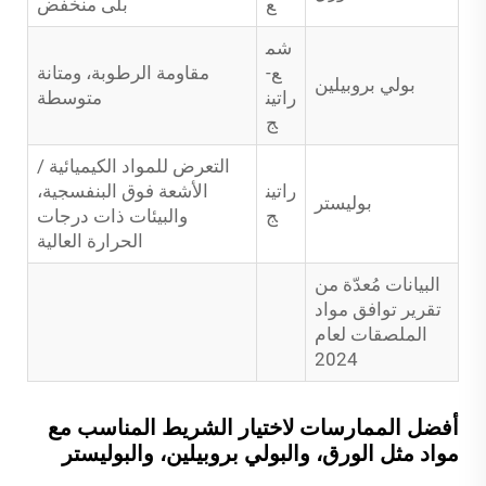
ع
بلى منخفض
شم
ع-
مقاومة الرطوبة، ومتانة
بولي بروبيلين
راتين
متوسطة
ج
التعرض للمواد الكيميائية /
راتين
الأشعة فوق البنفسجية،
بوليستر
ج
والبيئات ذات درجات
الحرارة العالية
البيانات مُعدّة من
تقرير توافق مواد
الملصقات لعام
2024
أفضل الممارسات لاختيار الشريط المناسب مع
مواد مثل الورق، والبولي بروبيلين، والبوليستر