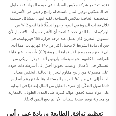
عندما تختصر شركة ملابس السباحة في جودة المواد. فقد حاول
أحد المصنّعين توفير المال باستخدام راتنج رخيص في الأشرطة
المخصصة الخاصة بملابس السباحة، لكنه انتهى بمشاكل جسيمة.
خلال فترات الذروة في البيع، واجهوا تعطّلًا تامًا لنحو 12% من
الباركودات. ما الذي حدث؟ اتضح أن الأشرطة بدأت بالانصهار لأن
مستودع التخزين كان يعمل عند درجة حرارة 155 فهرنهايت، في
حين أن مادة الشريط لا تتحمل أكثر من 145 فهرنهايت. مما أدى
إلى تلطخ جميع رموز الاستجابة السريعة (QR) وأصبحت غير قابلة
للقراءة، ما كلفهم نحو سبعمائة وأربعين ألف دولار أمريكي من
الخسائر في الأعمال. وعندما تحولوا أخيرًا إلى أشرطة ذات جودة
أعلى مصنوعة من راتنج مقاوم للحرارة العالية، انخفض معدل
الخطأ إلى أقل من 1%. الدرس المستفاد هنا واضح رغم أنه ليس
دائمًا سهل التذكّر: إن صرف القليل من المال إضافيًا في البداية
على مواد متينة يُحقق عوائد كبيرة على المدى الطويل، بالمقارنة
مع محاولة توفير بضعة سنتات الآن ثم دفع الثمن لاحقًا.
تعظيم توافق الطابعة وزيادة عمر رأس