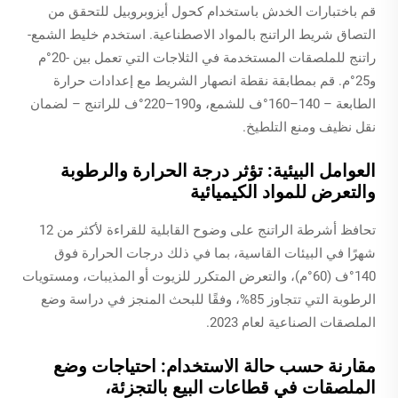
قم باختبارات الخدش باستخدام كحول أيزوبروبيل للتحقق من
التصاق شريط الراتنج بالمواد الاصطناعية. استخدم خليط الشمع-
راتنج للملصقات المستخدمة في الثلاجات التي تعمل بين -20°م
و25°م. قم بمطابقة نقطة انصهار الشريط مع إعدادات حرارة
الطابعة – 140–160°ف للشمع، و190–220°ف للراتنج – لضمان
نقل نظيف ومنع التلطيخ.
العوامل البيئية: تؤثر درجة الحرارة والرطوبة
والتعرض للمواد الكيميائية
تحافظ أشرطة الراتنج على وضوح القابلية للقراءة لأكثر من 12
شهرًا في البيئات القاسية، بما في ذلك درجات الحرارة فوق
140°ف (60°م)، والتعرض المتكرر للزيوت أو المذيبات، ومستويات
الرطوبة التي تتجاوز 85%، وفقًا للبحث المنجز في دراسة وضع
الملصقات الصناعية لعام 2023.
مقارنة حسب حالة الاستخدام: احتياجات وضع
الملصقات في قطاعات البيع بالتجزئة،