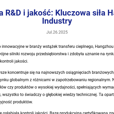
a R&D i jakość: Kluczowa siła 
Industry
Jul.26.2025
 innowacyjne w branży wstążek transferu cieplnego, Hangzhou Si
wójne silniki rozwoju przedsiębiorstwa i zdobyła uznanie na ry
ontroli jakości.
sze koncentruje się na najnowszych osiągnięciach branżowych
rynku globalnym z różnicami w zapotrzebowaniu regionalnym. N
łów czy produktów o wysokiej wydajności, spełniających wyma
 wszystko to świadczy o głębokiej wiedzy technicznej. Ta opart
yjność produktów.
e osłabiała kontroli jakości. Bazę produkcyjną certyfikowaną