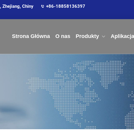
 Zhejiang, Chiny
+86-18858136397
Strona Główna
O nas
Produkty
Aplikacj