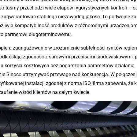
tr taśmy przechodzi wiele etapów rygorystycznych kontroli 
 zagwarantować stabilną i niezawodną jakość. To podwójne zap
umożliwia kompatybilność produktów z różnorodnymi urządzeniam
jako partnerowi długoterminowemu.
spiera zaangażowanie w zrozumienie subtelności rynków region
odkreślają zgodność z surowymi przepisami środowiskowymi, 
niu korzyści kosztowych bez pogarszania parametrów działania. 
mie Sinoco utrzymywać przewagę nad konkurencją. W połączeni
tyfikowanej instalacji zgodnej z normą ISO, firma zapewnia, że 
zaufanie wśród klientów na całym świecie.