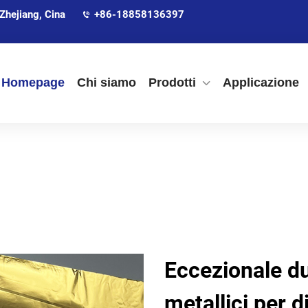
Zhejiang, Cina
+86-18858136397
Homepage
Chi siamo
Prodotti
Applicazione
Eccezionale du
metallici per d