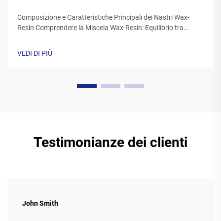
Composizione e Caratteristiche Principali dei Nastri Wax-
Resin Comprendere la Miscela Wax-Resin: Equilibrio tra
Qualità di Stampa e Durabilità I nastri resin wax sono una
miscela di cere sintetici e resine polimeriche, generalmente
VEDI DI PIÙ
con percentuali di cera comprese tra il 40 e il 60 percento e
resina tra il 20 e il...
Testimonianze dei clienti
John Smith