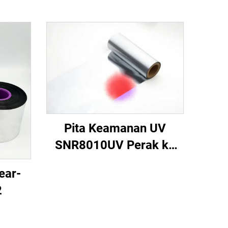
Pita Keamanan UV
SNR8010UV Perak ke
Merah
ear-
2