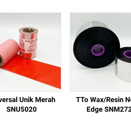
versal Unik Merah
TTo Wax/Resin N
SNU5020
Edge SNM27