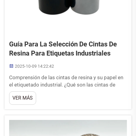
Guía Para La Selección De Cintas De
Resina Para Etiquetas Industriales
2025-10-09 14:22:42
Comprensión de las cintas de resina y su papel en
el etiquetado industrial. ¿Qué son las cintas de
resina en la impresión por transferencia térmica?
VER MÁS
Las cintas de resina pertenecen a la categoría de
materiales de transferencia térmica. Básicamente
consisten en una película de poliéster recubierta
con tinta que...