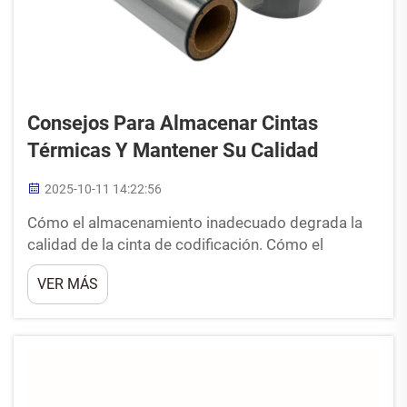
Consejos Para Almacenar Cintas
Térmicas Y Mantener Su Calidad
2025-10-11 14:22:56
Cómo el almacenamiento inadecuado degrada la
calidad de la cinta de codificación. Cómo el
almacenamiento inadecuado afecta la calidad de la
VER MÁS
cinta de codificación. Cuando se guardan a
temperaturas superiores a 25 grados Celsius o en
espacios donde la humedad supera el 60 %, las
cintas térmicas comienzan a perder su estabilidad
química, ...