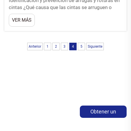
Identificación y prevención de arrugas y roturas en
cintas ¿Qué causa que las cintas se arruguen o
rompan durante la impresión térmica? En cuanto a
VER MÁS
daños en las cintas, el almacenamiento inadecuado
encabeza la lista. Colocar las cintas de
transferencia térmica sobre sus si...
Anterior
1
2
3
4
5
Siguiente
Obtener un
presupuesto