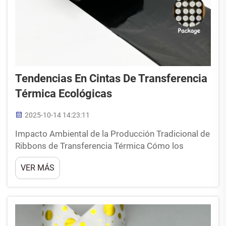
Tendencias En Cintas De Transferencia
Térmica Ecológicas
2025-10-14 14:23:11
Impacto Ambiental de la Producción Tradicional de
Ribbons de Transferencia Térmica Cómo los
Métodos Convencionales Contribuyen a la
VER MÁS
Contaminación y al Desperdicio La mayoría de los
métodos tradicionales para fabricar ribbons de
transferencia térmica aún dependen de núcleos
plásticos que simplemente ...