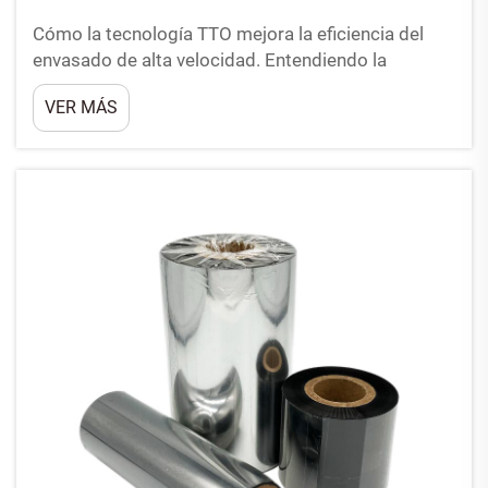
Cómo la tecnología TTO mejora la eficiencia del
envasado de alta velocidad. Entendiendo la
impresión térmica por transferencia (TTO) y su
VER MÁS
integración con máquinas envasadoras OEM. Los
sistemas TTO funcionan muy bien con equipos de
envasado OEM disponibles en las plantas de
fabricación, ...