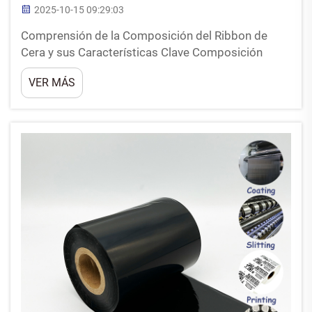
2025-10-15 09:29:03
Comprensión de la Composición del Ribbon de
Cera y sus Características Clave Composición
Química de los Ribbons Térmicos de Cera Los
VER MÁS
ribbons térmicos de cera contienen principalmente
parafina junto con cera de carnauba, materiales que
comienzan a fundirse alrededor de los 60 a 90
grados Celsius. Esta baja temperatura de fusión ...