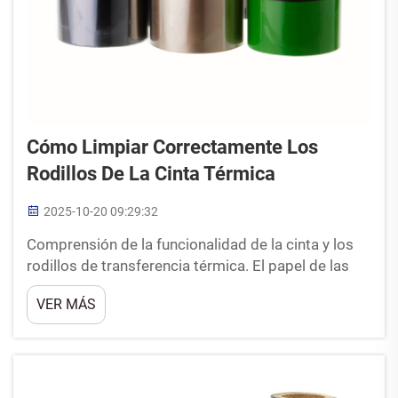
Cómo Limpiar Correctamente Los
Rodillos De La Cinta Térmica
2025-10-20 09:29:32
Comprensión de la funcionalidad de la cinta y los
rodillos de transferencia térmica. El papel de las
cintas de transferencia térmica en la impresión de
VER MÁS
etiquetas. Las cintas de transferencia térmica, o
TTR como a veces se les llama, funcionan
derritiendo tinta desde una película de poliéster
sobre las etiquetas cuando se calientan...