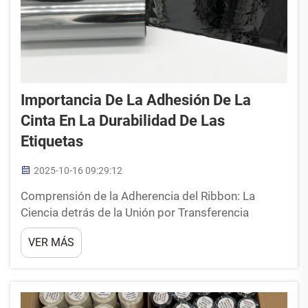
Importancia De La Adhesión De La
Cinta En La Durabilidad De Las
Etiquetas
2025-10-16 09:29:12
Comprensión de la Adherencia del Ribbon: La
Ciencia detrás de la Unión por Transferencia
Térmica Comprensión de la Adherencia del Ribbon
VER MÁS
y su Papel en el Rendimiento de las Etiquetas La
forma en que los ribbons se adhieren a las
etiquetas es fundamental para determinar cuánto
tiempo durarán dichas etiquetas frente a factores