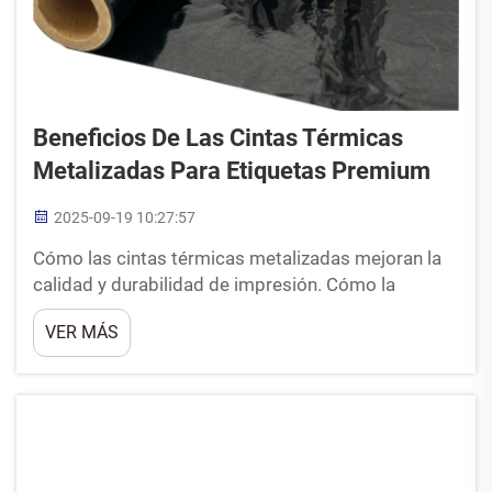
Beneficios De Las Cintas Térmicas
Metalizadas Para Etiquetas Premium
2025-09-19 10:27:57
Cómo las cintas térmicas metalizadas mejoran la
calidad y durabilidad de impresión. Cómo la
impresión por transferencia térmica aprovecha el
VER MÁS
foil metálico para obtener resultados premium.
Cuando se utiliza la impresión por transferencia
térmica con cintas metalizadas, el proceso
depende de un control preciso del calor...