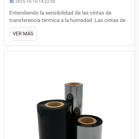
2025-10-10 14:22:50
Entendiendo la sensibilidad de las cintas de
transferencia térmica a la humedad. Las cintas de
transferencia térmica presentan características de
VER MÁS
rendimiento distintas en ambientes húmedos, lo
que requiere una consideración cuidadosa durante
su aplicación y almacenamiento. El papel de los
factores ambientales...